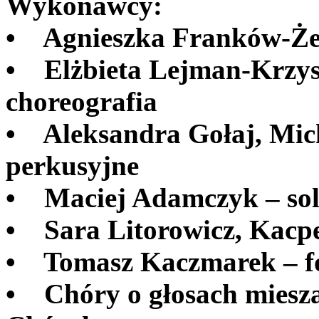
Wykonawcy:
• Agnieszka Franków-Żel
• Elżbieta Lejman-Krzysz
choreografia
• Aleksandra Gołaj, Mic
perkusyjne
• Maciej Adamczyk – so
• Sara Litorowicz, Kacpe
• Tomasz Kaczmarek – fo
• Chóry o głosach miesz