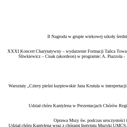
II Nagroda w grupie wiekowej szkoły średn
XXXI Koncert Charytatywny – wydarzenie Formacji Tańca Towarzy
Śliwkiewicz – Cisak (akordeon) w programie: A. Piazzola -
Warsztaty „Cztery pieśni kurpiowskie Jana Krutula w interpret
Udział chóru Kantylena w Prezentacjach Chórów Regio
Oprawa Mszy św. podczas uroczystości 
Udział chóru Kantylena wraz z chórami Instytutu Muzyki UMCS,