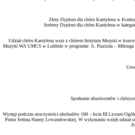
Złoty Dyplom dla chóru Kantylena w Konkur
Srebrny Dyplom dla chóru Kantylena w kategor
Udział chóru Kantylena wraz z chórem Instytutu Muzyki w koncer
Muzyki WA UMCS w Lublinie w programie A. Piazzola - Milonga para
Uroc
Spotkanie absolwentów i chórzyst
Występ podczas uroczystości obchodów 100 – lecia III Liceum Ogól
Piotra Selima Hanny Lewandowskiej. W wykonaniu wzięli udział sol
P