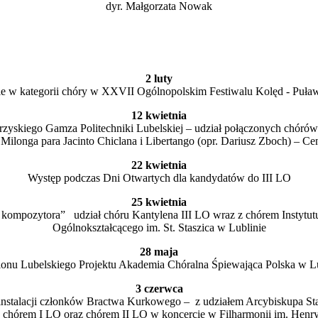
dyr. Małgorzata Nowak
2 luty
ie w kategorii chóry w XXVII Ogólnopolskim Festiwalu Kolęd - Puławy
12 kwietnia
skiego Gamza Politechniki Lubelskiej – udział połączonych chórów K
 Milonga para Jacinto Chiclana i Libertango (opr. Dariusz Zboch) –
22 kwietnia
Występ podczas Dni Otwartych dla kandydatów do III LO
25 kwietnia
acji kompozytora” udział chóru Kantylena III LO wraz z chórem Insty
Ogólnokształcącego im. St. Staszica w Lublinie
28 maja
nu Lubelskiego Projektu Akademia Chóralna Śpiewająca Polska w Lubl
3 czerwca
instalacji członków Bractwa Kurkowego – z udziałem Arcybiskupa Sta
 chórem I LO oraz chórem II LO w koncercie w Filharmonii im. Hen