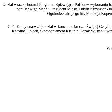
Udział wraz z chórami Programu Śpiewająca Polska
w wykonaniu fr
pani Jadwiga Mach i Prezydent Miasta Lublin Krzysztof Żu
Ogólnokształcącego im. Mikołaja Kopern
Chór Kantylena wziął udział w koncercie ku czci Świętej Cecyl
Karolina Gołofit, akompaniament Klaudia Kozak.Wystąpili wr
W d