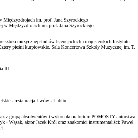
 Międzyzdrojach im. prof. Jana Szyrockiego
j w Międzyzdrojach im. prof. Jana Szyrockiego
ztuki muzycznej studiów licencjackich i magisterskich Instytutu
ztery pieśni kurpiowskie, Sala Koncertowa Szkoły Muzycznej im. T.
a III
lskie - restauracja Lwów - Lublin
a wraz z grupą absolwentów i wykonała oratorium POMOSTY autorstwa
 - Wąsak, aktor Jacek Król oraz znakomici instrumentaliści: Paweł
t.