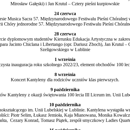
Mirosław Gałęski) i Jan Krutul – Cztery pieśni kurpiowskie
24 czerwca
sie Musica Sacra 57. Międzynarodowego Festiwalu Pieśni Chóralnej w
ii Chóry jednorodne 57. Międzynarodowego Festiwalu Pieśni Chóralne
28 czerwca
cie dyplomowym studentów Kierunku Edukacja Artystyczna w zakresie s
 Jacinto Chiclana i Libertango (opr. Dariusz Zboch), Jan Krutul – C
Szeligowskiego w Lublinie
1 września
zysta inauguracja roku szkolnego 2022/23, element obchodów 100 leci
8 września
Koncert Kantyleny dla rodziców uczniów klas pierwszych.
9 października
ów Kantyleny z okazji świętowania 100 lecia III Liceum im. Unii Lube
10 października
nokształcącego im. Unii Lubelskiej w Lublinie. Kantylena wystąpił
iści: Piotr Selim, Łukasz Jemioła, Kaja Mianowana, Monika Kowalczyk
ańta, Cezary Konrad, Tomasz Piątek, zespół smyczkowy Ladies Quarte