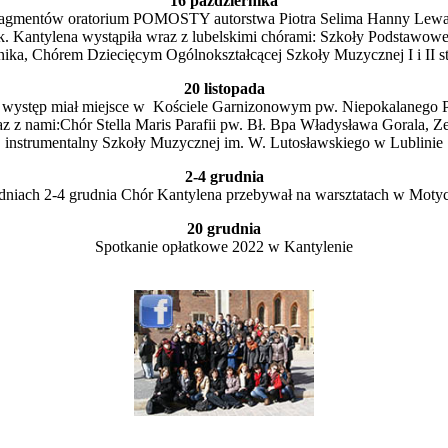
16 października
agmentów oratorium POMOSTY autorstwa Piotra Selima Hanny Lewando
k. Kantylena wystąpiła wraz z lubelskimi chórami: Szkoły Podstawowej
ika, Chórem Dziecięcym Ogólnokształcącej Szkoły Muzycznej I i II st
20 listopada
ii, występ miał miejsce w Kościele Garnizonowym pw. Niepokalanego 
az z nami:Chór Stella Maris Parafii pw. Bł. Bpa Władysława Gorala,
instrumentalny Szkoły Muzycznej im. W. Lutosławskiego w Lublinie
2-4 grudnia
niach 2-4 grudnia Chór Kantylena przebywał na warsztatach w Moty
20 grudnia
Spotkanie opłatkowe 2022 w Kantylenie