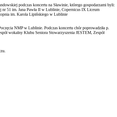
wskiej podczas koncertu na Sławinie, którego gospodarzami byli:
 nr 51 im. Jana Pawła II w Lublinie, Copernicus IX Liceum
opnia im. Karola Lipińskiego w Lublinie
Poczęcia NMP w Lublinie. Podczas koncertu chór poprowadziła p.
 Zespół wokalny Klubu Seniora Stowarzyszenia JESTEM, Zespół
czu.