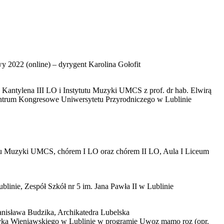
 2022 (online) – dyrygent Karolina Gołofit
antylena III LO i Instytutu Muzyki UMCS z prof. dr hab. Elwirą
 Centrum Kongresowe Uniwersytetu Przyrodniczego w Lublinie
tutu Muzyki UMCS, chórem I LO oraz chórem II LO, Aula I Liceum
inie, Zespół Szkół nr 5 im. Jana Pawła II w Lublinie
nisława Budzika, Archikatedra Lubelska
ryka Wieniawskiego w Lublinie w programie Uwoz mamo roz (opr.