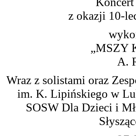
Koncert
z okazji 10-l
wykon
„MSZY 
A. 
Wraz z solistami oraz Zes
im. K. Lipińskiego w Lu
SOSW Dla Dzieci i Mło
Słysząc