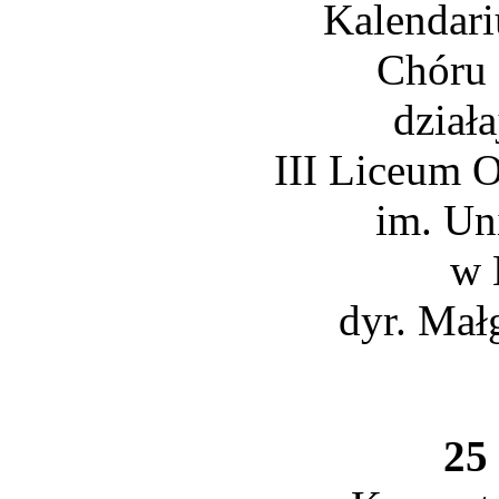
Kalendari
Chóru 
dział
III Liceum 
im. Un
w 
dyr. Mał
25 