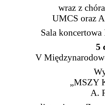
wraz z chór
UMCS oraz A
Sala koncertowa 
5 
V Międzynarodowe
Wy
„MSZY 
A. 