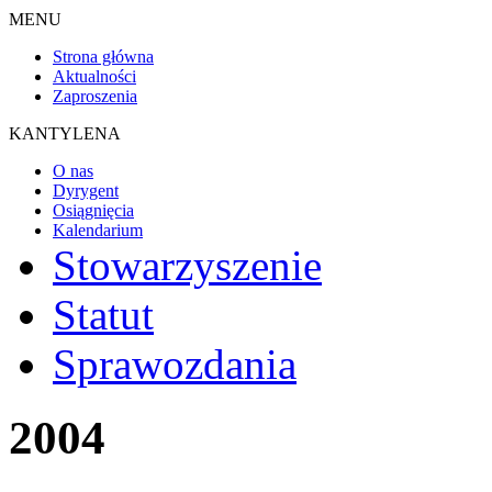
MENU
Strona główna
Aktualności
Zaproszenia
KANTYLENA
O nas
Dyrygent
Osiągnięcia
Kalendarium
Stowarzyszenie
Statut
Sprawozdania
2004