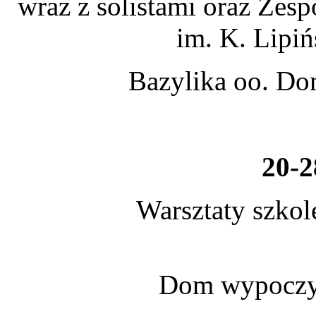
wraz z solistami oraz Zes
im. K. Lipi
Bazylika oo. Do
20-2
Warsztaty szko
Dom wypoczy