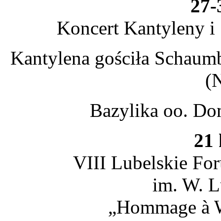
27-
Koncert Kantyleny i
Kantylena gościła Schaum
(
Bazylika oo. Do
21 
VIII Lubelskie Fo
im. W. L
„Hommage à W