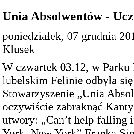
Unia Absolwentów - Uc
poniedziałek, 07 grudnia 20
Klusek
W czwartek 03.12, w Parku
lubelskim Felinie odbyła si
Stowarzyszenie „Unia Abso
oczywiście zabraknąć Kantyl
utwory: „Can’t help falling 
York, New York” Franka Sina