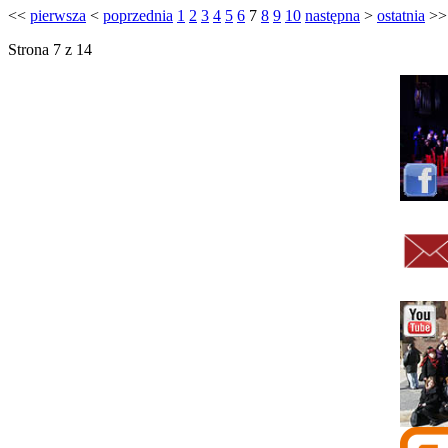
<<
pierwsza
<
poprzednia
1
2
3
4
5
6
7
8
9
10
następna
>
ostatnia
>>
Strona 7 z 14