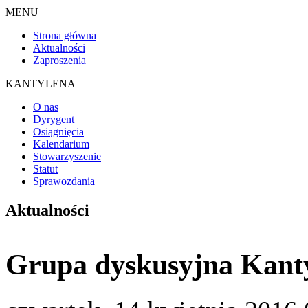
MENU
Strona główna
Aktualności
Zaproszenia
KANTYLENA
O nas
Dyrygent
Osiągnięcia
Kalendarium
Stowarzyszenie
Statut
Sprawozdania
Aktualności
Grupa dyskusyjna Kant